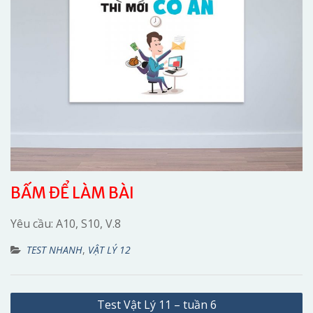
BẤM ĐỂ LÀM BÀI
Yêu cầu: A10, S10, V.8
TEST NHANH
,
VẬT LÝ 12
Điều
Test Vật Lý 11 – tuần 6