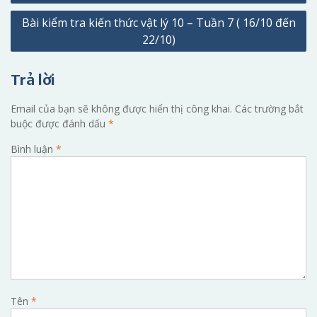
hướng
Bài kiểm tra kiến thức vật lý 10 – Tuần 7 ( 16/10 đến
bài
22/10)
viết
Trả lời
Email của bạn sẽ không được hiển thị công khai.
Các trường bắt
buộc được đánh dấu
*
Bình luận
*
Tên
*