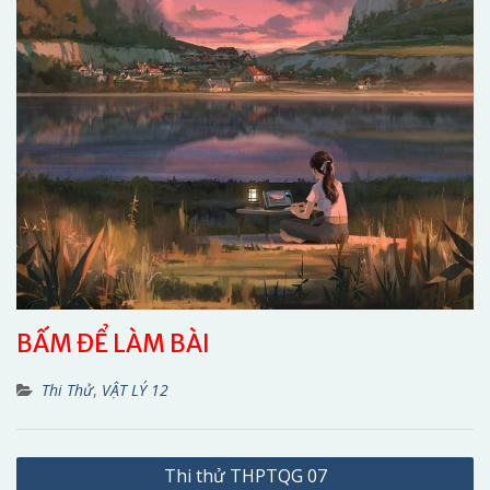
BẤM ĐỂ LÀM BÀI
Thi Thử
,
VẬT LÝ 12
Điều
Thi thử THPTQG 07