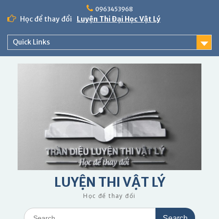
Skip
0963453968
to
Học để thay đổi
Luyện Thi Đại Học Vật Lý
content
Quick Links
LUYỆN THI VẬT LÝ
Học để thay đổi
Search