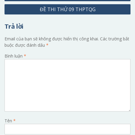
hướng
ĐỀ THI THỬ 09 THPTQG
bài
viết
Trả lời
Email của bạn sẽ không được hiển thị công khai.
Các trường bắt
buộc được đánh dấu
*
Bình luận
*
Tên
*