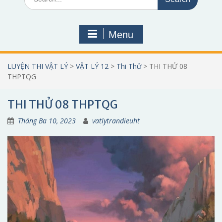
for:
Menu
LUYỆN THI VẬT LÝ
>
VẬT LÝ 12
>
Thi Thử
>
THI THỬ 08
THPTQG
THI THỬ 08 THPTQG
Tháng Ba 10, 2023
vatlytrandieuht