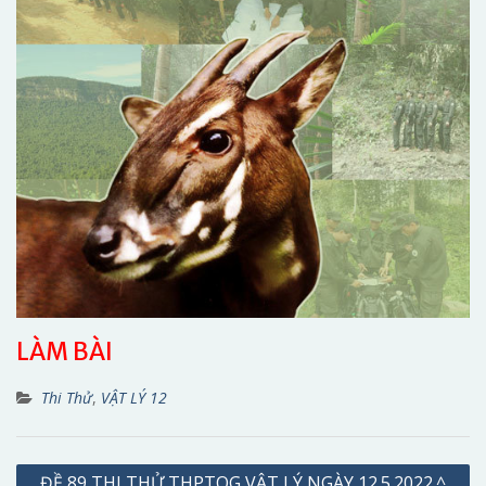
LÀM BÀI
Thi Thử
,
VẬT LÝ 12
Điều
ĐỀ 89 THI THỬ THPTQG VẬT LÝ NGÀY 12.5.2022.^