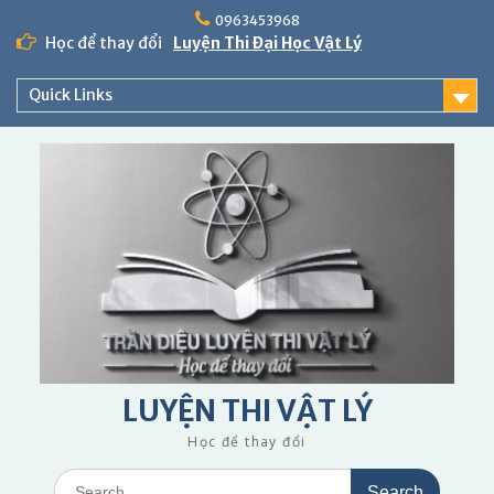
Skip
0963453968
to
Học để thay đổi
Luyện Thi Đại Học Vật Lý
content
Quick Links
LUYỆN THI VẬT LÝ
Học để thay đổi
Search