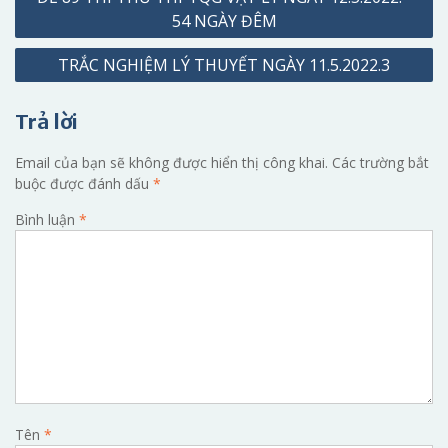
hướng
54 NGÀY ĐÊM
bài
TRẮC NGHIỆM LÝ THUYẾT NGÀY 11.5.2022.3
viết
Trả lời
Email của bạn sẽ không được hiển thị công khai.
Các trường bắt
buộc được đánh dấu
*
Bình luận
*
Tên
*