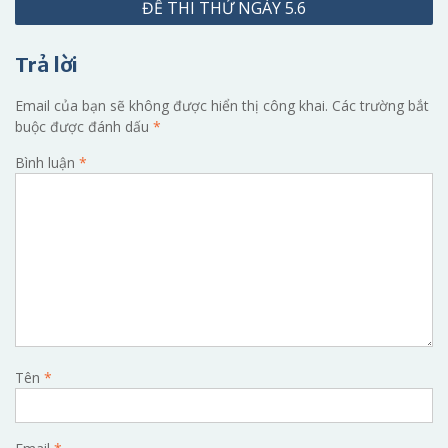
ĐỀ THI THỬ NGÀY 5.6
bài
viết
Trả lời
Email của bạn sẽ không được hiển thị công khai.
Các trường bắt
buộc được đánh dấu
*
Bình luận
*
Tên
*