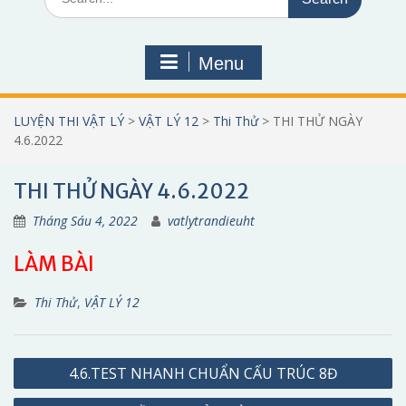
for:
Menu
LUYỆN THI VẬT LÝ
>
VẬT LÝ 12
>
Thi Thử
>
THI THỬ NGÀY
4.6.2022
THI THỬ NGÀY 4.6.2022
Tháng Sáu 4, 2022
vatlytrandieuht
LÀM BÀI
Thi Thử
,
VẬT LÝ 12
Điều
4.6.TEST NHANH CHUẨN CẤU TRÚC 8Đ
hướng