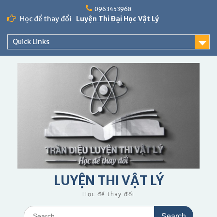
Skip
0963453968
to
Học để thay đổi
Luyện Thi Đại Học Vật Lý
content
Quick Links
LUYỆN THI VẬT LÝ
Học để thay đổi
Search