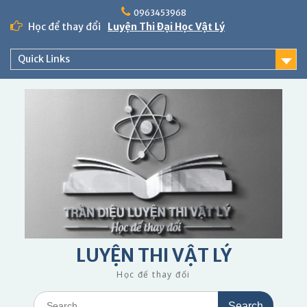
Skip
0963453968
to
Học để thay đổi
Luyện Thi Đại Học Vật Lý
content
Quick Links
LUYỆN THI VẬT LÝ
Học để thay đổi
Search