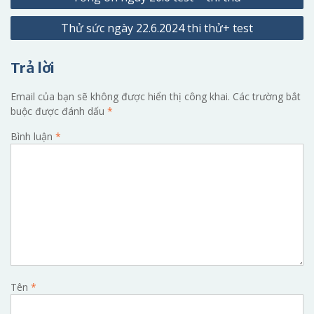
hướng
Thử sức ngày 22.6.2024 thi thử+ test
bài
viết
Trả lời
Email của bạn sẽ không được hiển thị công khai.
Các trường bắt
buộc được đánh dấu
*
Bình luận
*
Tên
*