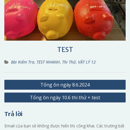
TEST
Bài Kiểm Tra
,
TEST NHANH
,
Thi Thử
,
VẬT LÝ 12
Điều
Tổng ôn ngày 8.6.2024
hướng
Tổng ôn ngày 10.6 thi thử + test
bài
viết
Trả lời
Email của bạn sẽ không được hiển thị công khai.
Các trường bắt