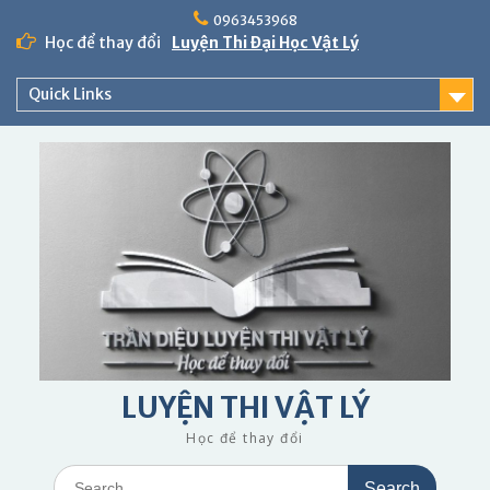
Skip
0963453968
to
Học để thay đổi
Luyện Thi Đại Học Vật Lý
content
Quick Links
LUYỆN THI VẬT LÝ
Học để thay đổi
Search