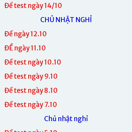
Đề test ngày 14/10
CHỦ NHẬT NGHỈ
Đề ngày 12.10
ĐỀ ngày 11.10
Đề test ngày 10.10
Đề test ngày 9.10
Đề test ngày 8.10
Đề test ngày 7.10
Chủ nhật nghỉ