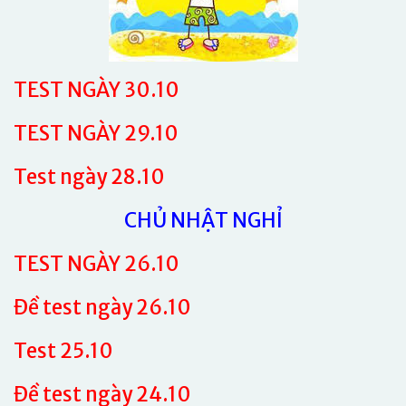
TEST NGÀY 30.10
TEST NGÀY 29.10
Test ngày 28.10
CHỦ NHẬT NGHỈ
TEST NGÀY 26.10
Đề test ngày 26.10
Test 25.10
Đề test ngày 24.10