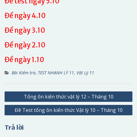
Đề test ngày 5.10
Đề ngày 4.10
Đề ngày 3.10
Đề ngày 2.10
Đề ngày 1.10
Bài Kiểm tra
,
TEST NHANH LÝ 11
,
Vật Lý 11
Điều
Tổng ôn kiến thức vật lý 12 – Tháng 10
hướng
Đề Test tổng ôn kiến thức Vật lý 10 – Tháng 10
bài
viết
Trả lời