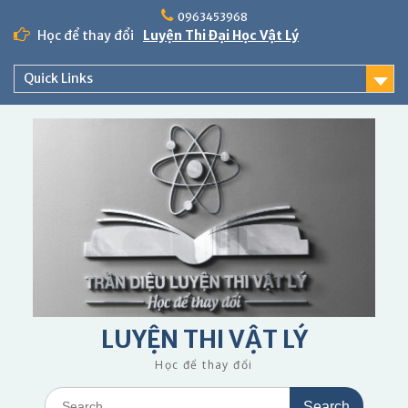
Skip
0963453968
to
Học để thay đổi
Luyện Thi Đại Học Vật Lý
content
Quick Links
LUYỆN THI VẬT LÝ
Học để thay đổi
Search