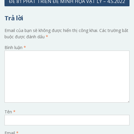
ĐỀ 81 PHÁT TRIỂN ĐỀ MINH HỌA VẬT LÝ – 4.5.2022
viết
Trả lời
Email của bạn sẽ không được hiển thị công khai.
Các trường bắt
buộc được đánh dấu
*
Bình luận
*
Tên
*
Email
*