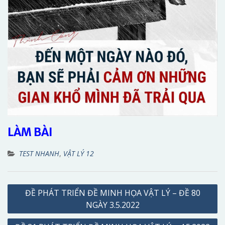
LÀM BÀI
TEST NHANH
,
VẬT LÝ 12
Điều
ĐỀ PHÁT TRIỂN ĐỀ MINH HỌA VẬT LÝ – ĐỀ 80
hướng
NGÀY 3.5.2022
bài