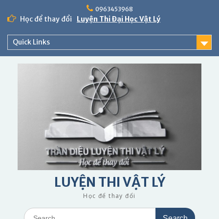
Skip
0963453968
to
Học để thay đổi
Luyện Thi Đại Học Vật Lý
content
Quick Links
LUYỆN THI VẬT LÝ
Học để thay đổi
Search