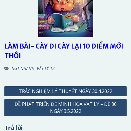
LÀM BÀI- CÀY ĐI CÀY LẠI 10 ĐIỂM MỚI
THÔI
TEST NHANH
,
VẬT LÝ 12
Điều
TRẮC NGHIỆM LÝ THUYẾT NGÀY 30.4.2022
hướng
ĐỀ PHÁT TRIỂN ĐỀ MINH HỌA VẬT LÝ – ĐỀ 80
bài
NGÀY 3.5.2022
viết
Trả lời