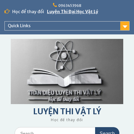
Skip
0963453968
to
Học để thay đổi
Luyện Thi Đại Học Vật Lý
content
Quick Links
LUYỆN THI VẬT LÝ
Học để thay đổi
Search