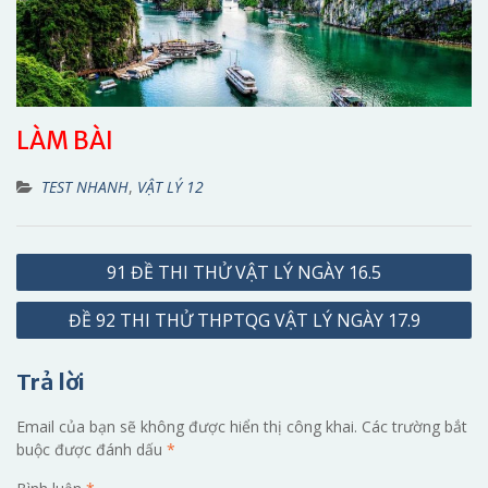
LÀM BÀI
TEST NHANH
,
VẬT LÝ 12
Điều
91 ĐỀ THI THỬ VẬT LÝ NGÀY 16.5
hướng
ĐỀ 92 THI THỬ THPTQG VẬT LÝ NGÀY 17.9
bài
viết
Trả lời
Email của bạn sẽ không được hiển thị công khai.
Các trường bắt
buộc được đánh dấu
*