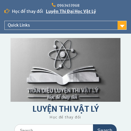
Skip
0963453968
to
Học để thay đổi
Luyện Thi Đại Học Vật Lý
content
Quick Links
LUYỆN THI VẬT LÝ
Học để thay đổi
Search