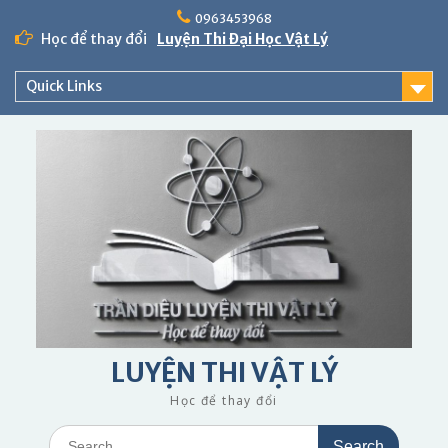
Skip
0963453968
to
Học để thay đổi
Luyện Thi Đại Học Vật Lý
content
Quick Links
LUYỆN THI VẬT LÝ
Học để thay đổi
Search