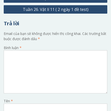
hướng
Tuần 26. Vật lí 11 ( 2 ngày 1 đề test)
bài
viết
Trả lời
Email của bạn sẽ không được hiển thị công khai.
Các trường bắt
buộc được đánh dấu
*
Bình luận
*
Tên
*