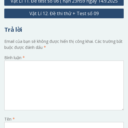
Vật Lí 11. Đề test số 06 ( hạn 23h59 ngày 14.9.2025
hướng
Vật Lí 12. Đề thi thử + Test số 09
bài
viết
Trả lời
Email của bạn sẽ không được hiển thị công khai.
Các trường bắt
buộc được đánh dấu
*
Bình luận
*
Tên
*