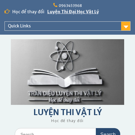
Skip
0963453968
to
Học để thay đổi
Luyện Thi Đại Học Vật Lý
content
Quick Links
LUYỆN THI VẬT LÝ
Học để thay đổi
Search