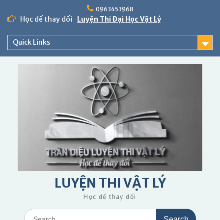
Skip
0963453968
to
Học để thay đổi
Luyện Thi Đại Học Vật Lý
content
Quick Links
LUYỆN THI VẬT LÝ
Học để thay đổi
Search