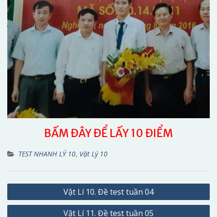
BẤM ĐÂY ĐỂ LẤY 10 ĐIỂM
TEST NHANH LÝ 10
,
Vật Lý 10
Điều
Vật Lí 10. Đề test tuần 04
hướng
Vật Lí 11. Đề test tuần 05
bài