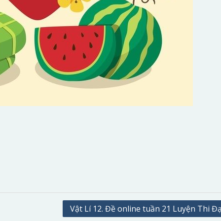
Vật Lí 12. Đề online tuần 21 Luyện Thi Đ