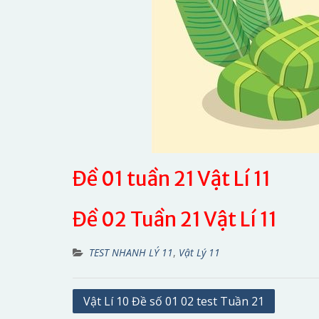
Đề 01 tuần 21 Vật Lí 11
Đề 02 Tuần 21 Vật Lí 11
TEST NHANH LÝ 11
,
Vật Lý 11
Điều
Vật Lí 10 Đề số 01 02 test Tuần 21