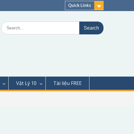
Quick Links
Search
for:
Vật Lý 10
Tài liệu FREE