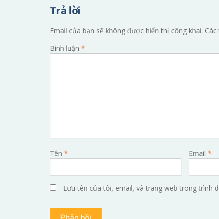
hướng
Trả lời
bài
viết
Email của bạn sẽ không được hiển thị công khai.
Các 
Bình luận
*
Tên
*
Email
*
Lưu tên của tôi, email, và trang web trong trình d