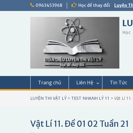
Skip
0963453968
Học để thay đổi
Luyện Th
to
content
LU
Học 
Trang chủ
Liên Hệ
Tin Tức
LUYỆN THI VẬT LÝ
>
TEST NHANH LÝ 11
>
Vật Lí 11
Vật Lí 11. Đề 01 02 Tuần 21