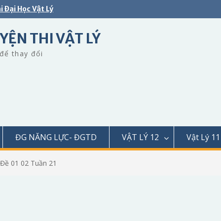
i Đại Học Vật Lý
YỆN THI VẬT LÝ
để thay đổi
ĐG NĂNG LỰC- ĐGTD
VẬT LÝ 12
Vật Lý 11
. Đề 01 02 Tuần 21