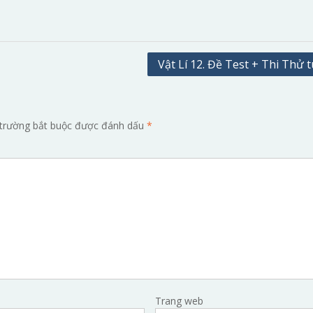
Vật Lí 12. Đề Test + Thi Thử 
trường bắt buộc được đánh dấu
*
Trang web