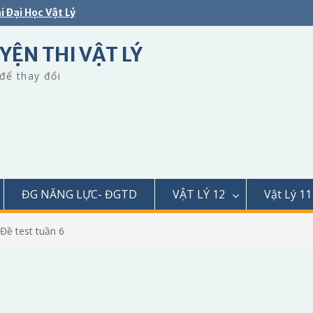
i Đại Học Vật Lý
YỆN THI VẬT LÝ
để thay đổi
ĐG NĂNG LỰC- ĐGTD
VẬT LÝ 12
Vật Lý 11
 Đề test tuần 6