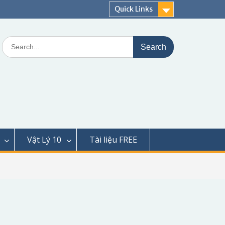
Quick Links
Search
for:
Vật Lý 10
Tài liệu FREE