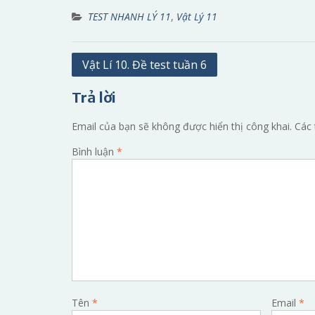
TEST NHANH LÝ 11
,
Vật Lý 11
Điều
Vật Lí 10. Đề test tuần 6
hướng
Trả lời
bài
viết
Email của bạn sẽ không được hiển thị công khai.
Các 
Bình luận
*
Tên
*
Email
*