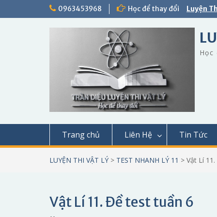
Skip
0963453968
Học để thay đổi
Luyện Th
to
content
LU
Học 
Trang chủ
Liên Hệ
Tin Tức
LUYỆN THI VẬT LÝ
>
TEST NHANH LÝ 11
>
Vật Lí 11.
Vật Lí 11. Đề test tuần 6