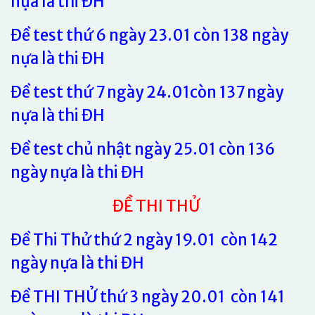
nựa là thi ĐH
Đề test thứ 6 ngày 23.01
còn 138 ngày
nựa là thi ĐH
Đề test thứ 7 ngày 24.01
còn 137 ngày
nựa là thi ĐH
Đề test chủ nhật ngày 25.01 còn 136
ngày nựa là thi ĐH
ĐỀ THI THỬ
Đề Thi Thử thứ 2 ngày 19.01 còn 142
ngày nựa là thi ĐH
Đề
THI THỬ
thứ 3 ngày 20.01 còn 141