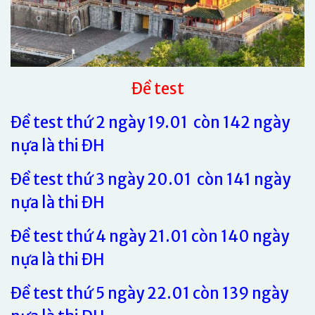
Đề test
Đề test thứ 2 ngày 19.01 còn 142 ngày
nựa là thi ĐH
Đề test thứ 3 ngày 20.01 còn 141 ngày
nựa là thi ĐH
Đề test thứ 4 ngày 21.01 còn 140 ngày
nựa là thi ĐH
Đề test thứ 5 ngày 22.01 còn 139 ngày