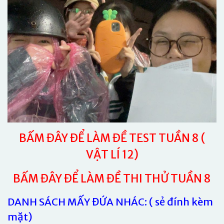
BẤM ĐÂY ĐỂ LÀM ĐỀ TEST TUẦN 8 (
VẬT LÍ 12)
BẤM ĐÂY ĐỂ LÀM ĐỀ THI THỬ TUẦN 8
DANH SÁCH MẤY ĐỨA NHÁC: ( sẻ đính kèm
mặt)