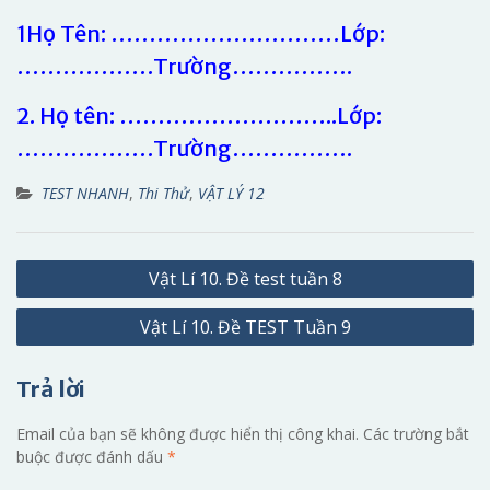
1Họ Tên: …………………………Lớp:
………………Trường…………….
2. Họ tên: ………………………..Lớp:
………………Trường…………….
TEST NHANH
,
Thi Thử
,
VẬT LÝ 12
Điều
Vật Lí 10. Đề test tuần 8
hướng
Vật Lí 10. Đề TEST Tuần 9
bài
viết
Trả lời
Email của bạn sẽ không được hiển thị công khai.
Các trường bắt
buộc được đánh dấu
*