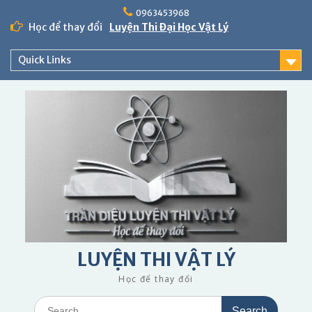
Skip
0963453968
to
Học để thay đổi
Luyện Thi Đại Học Vật Lý
content
Quick Links
LUYỆN THI VẬT LÝ
Học để thay đổi
Search