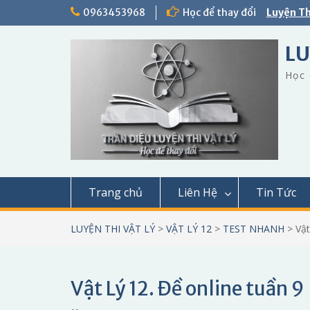
Skip
0963453968
Học để thay đổi
Luyện Th
to
content
LU
Học 
Trang chủ
Liên Hệ
Tin Tức
LUYỆN THI VẬT LÝ
>
VẬT LÝ 12
>
TEST NHANH
>
Vật
Vật Lý 12. Đề online tuần 9