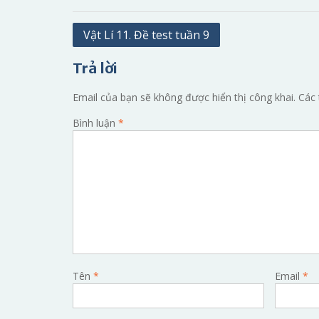
Điều
Vật Lí 11. Đề test tuần 9
hướng
Trả lời
bài
viết
Email của bạn sẽ không được hiển thị công khai.
Các 
Bình luận
*
Tên
*
Email
*