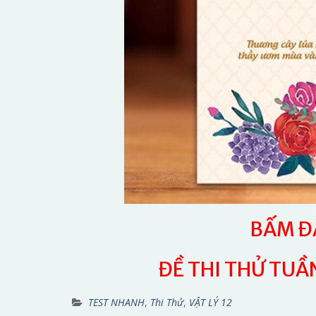
BẤM ĐÂ
ĐỀ THI THỬ TUẦN
TEST NHANH
,
Thi Thử
,
VẬT LÝ 12