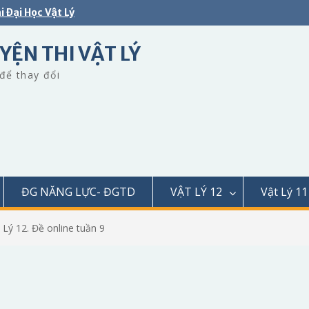
i Đại Học Vật Lý
YỆN THI VẬT LÝ
để thay đổi
ĐG NĂNG LỰC- ĐGTD
VẬT LÝ 12
Vật Lý 11
 Lý 12. Đề online tuần 9