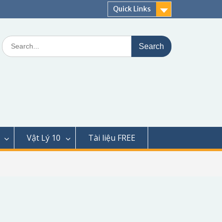
Quick Links
Search
for:
Vật Lý 10
Tài liệu FREE