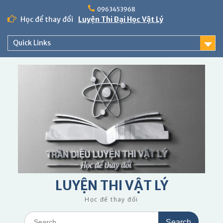
Skip
0963453968
to
Học để thay đổi
Luyện Thi Đại Học Vật Lý
content
Quick Links
LUYỆN THI VẬT LÝ
Học để thay đổi
Search