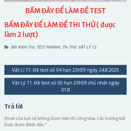
BẤM ĐÂY ĐỂ LÀM ĐỀ TEST
BẤM ĐÂY ĐỂ LÀM ĐỀ THI THỬ ( được
làm 2 lượt)
Bài Kiểm Tra
,
TEST NHANH
,
Thi Thử
,
VẬT LÝ 12
Điều
Vật Lí 11. Đề test số 04 hạn 23h59 ngày 24.8.2025
hướng
Vật Lý 11. Đề test số 05 hạn 23h59 chủ nhật ngày
bài
31.8
viết
Trả lời
Email của bạn sẽ không được hiển thị công khai.
Các trường bắt
buộc được đánh dấu
*