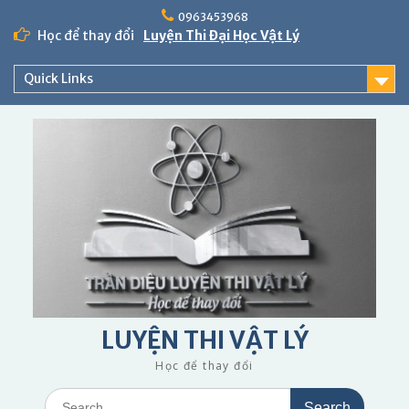
Skip
0963453968
to
Học để thay đổi
Luyện Thi Đại Học Vật Lý
content
Quick Links
LUYỆN THI VẬT LÝ
Học để thay đổi
Search