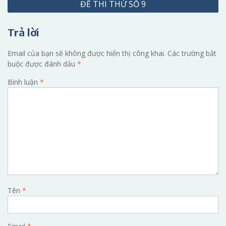
ĐỀ THI THỬ SỐ 9
bài
viết
Trả lời
Email của bạn sẽ không được hiển thị công khai.
Các trường bắt
buộc được đánh dấu
*
Bình luận
*
Tên
*