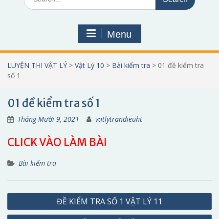
for:
Menu
LUYỆN THI VẬT LÝ
>
Vật Lý 10
>
Bài kiểm tra
>
01 đề kiểm tra
số 1
01 đề kiểm tra số 1
Tháng Mười 9, 2021
vatlytrandieuht
CLICK VÀO LÀM BÀI
Bài kiểm tra
Điều
ĐỀ KIỂM TRA SỐ 1 VẬT LÝ 11
hướng