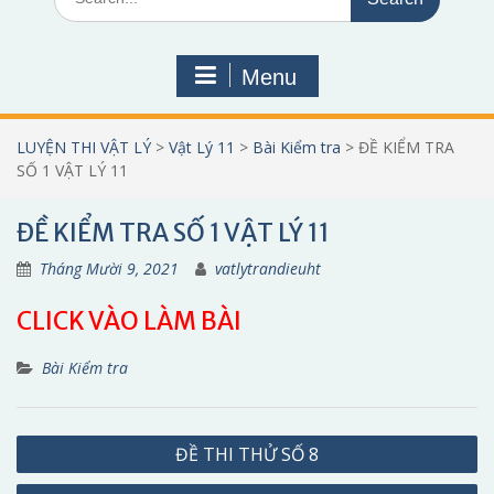
for:
Menu
LUYỆN THI VẬT LÝ
>
Vật Lý 11
>
Bài Kiểm tra
>
ĐỀ KIỂM TRA
SỐ 1 VẬT LÝ 11
ĐỀ KIỂM TRA SỐ 1 VẬT LÝ 11
Tháng Mười 9, 2021
vatlytrandieuht
CLICK VÀO LÀM BÀI
Bài Kiểm tra
Điều
ĐỀ THI THỬ SỐ 8
hướng