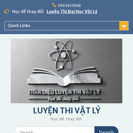
Skip
0963453968
to
Học để thay đổi
Luyện Thi Đại Học Vật Lý
content
Quick Links
LUYỆN THI VẬT LÝ
Học để thay đổi
Search