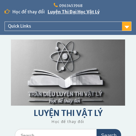
Skip
0963453968
to
Học để thay đổi
Luyện Thi Đại Học Vật Lý
content
Quick Links
LUYỆN THI VẬT LÝ
Học để thay đổi
Search