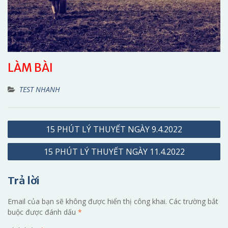
LÀM BÀI
TEST NHANH
Điều
15 PHÚT LÝ THUYẾT NGÀY 9.4.2022
hướng
15 PHÚT LÝ THUYẾT NGÀY 11.4.2022
bài
viết
Trả lời
Email của bạn sẽ không được hiển thị công khai.
Các trường bắt
buộc được đánh dấu
*