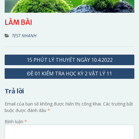
LÀM BÀI
TEST NHANH
Điều
15 PHÚT LÝ THUYẾT NGÀY 10.4.2022
hướng
ĐỀ 01 KIỂM TRA HỌC KỲ 2 VẬT LÝ 11
bài
viết
Trả lời
Email của bạn sẽ không được hiển thị công khai.
Các trường bắt
buộc được đánh dấu
*
Bình luận
*