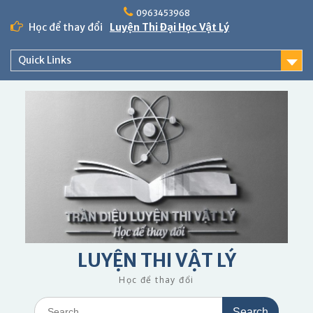
Skip
0963453968
to
Học để thay đổi
Luyện Thi Đại Học Vật Lý
content
Quick Links
LUYỆN THI VẬT LÝ
Học để thay đổi
Search