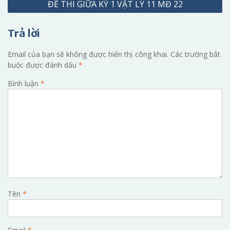
ĐỀ THI GIỮA KỲ 1 VẬT LÝ 11 MĐ 22
bài
viết
Trả lời
Email của bạn sẽ không được hiển thị công khai.
Các trường bắt
buộc được đánh dấu
*
Bình luận
*
Tên
*