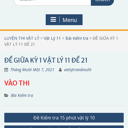
for:
Menu
LUYỆN THI VẬT LÝ
>
Vật Lý 11
>
Bài Kiểm tra
>
ĐỀ GIỮA KỲ 1
VẬT LÝ 11 ĐỀ 21
ĐỀ GIỮA KỲ 1 VẬT LÝ 11 ĐỀ 21
Tháng Mười Một 7, 2021
vatlytrandieuht
VÀO THI
Bài Kiểm tra
Điều
Đề Kiểm tra 15 phút vật lý 10
hướng