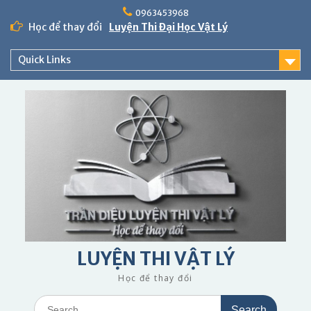
Skip
0963453968
to
Học để thay đổi
Luyện Thi Đại Học Vật Lý
content
Quick Links
LUYỆN THI VẬT LÝ
Học để thay đổi
Search