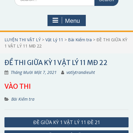
for:
Menu
LUYỆN THI VẬT LÝ
>
Vật Lý 11
>
Bài Kiểm tra
>
ĐỀ THI GIỮA KỲ
1 VẬT LÝ 11 MĐ 22
ĐỀ THI GIỮA KỲ 1 VẬT LÝ 11 MĐ 22
Tháng Mười Một 7, 2021
vatlytrandieuht
VÀO THI
Bài Kiểm tra
Điều
ĐỀ GIỮA KỲ 1 VẬT LÝ 11 ĐỀ 21
hướng