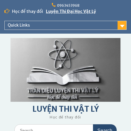
Skip
0963453968
to
Học để thay đổi
Luyện Thi Đại Học Vật Lý
content
Quick Links
LUYỆN THI VẬT LÝ
Học để thay đổi
Search