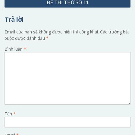
ĐỀ THI THỬ SỐ 11
bài
viết
Trả lời
Email của bạn sẽ không được hiển thị công khai.
Các trường bắt
buộc được đánh dấu
*
Bình luận
*
Tên
*