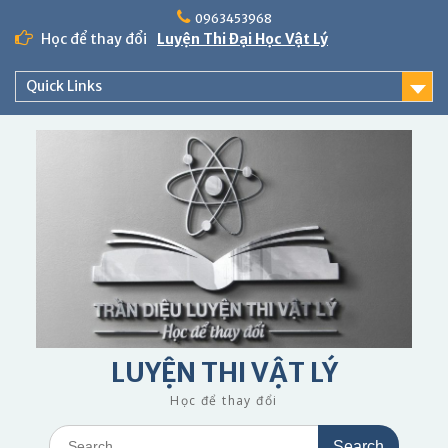
Skip
0963453968
to
Học để thay đổi
Luyện Thi Đại Học Vật Lý
content
Quick Links
LUYỆN THI VẬT LÝ
Học để thay đổi
Search