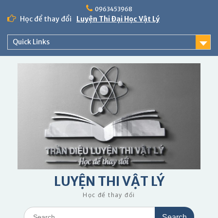
Skip
0963453968
to
Học để thay đổi
Luyện Thi Đại Học Vật Lý
content
Quick Links
LUYỆN THI VẬT LÝ
Học để thay đổi
Search