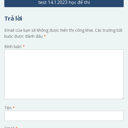
test 14.1.2023 học để thi
bài
viết
Trả lời
Email của bạn sẽ không được hiển thị công khai.
Các trường bắt
buộc được đánh dấu
*
Bình luận
*
Tên
*