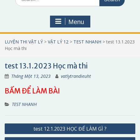
for:
Menu
LUYỆN THI VẬT LÝ
>
VẬT LÝ 12
>
TEST NHANH
>
test 13.1.2023
Học mà thi
test 13.1.2023 Học mà thi
Tháng Một 13, 2023
vatlytrandieuht
BẤM ĐỂ LÀM BÀI
TEST NHANH
Điều
test 12.1.2023 HỌC ĐỂ LÀM GÌ ?
hướng