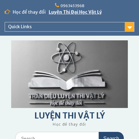
Skip
0963453968
to
Học để thay đổi
Luyện Thi Đại Học Vật Lý
content
Quick Links
LUYỆN THI VẬT LÝ
Học để thay đổi
Search