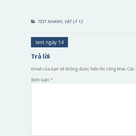
TEST NHANH
,
VẬT LÝ 12
Điều
test ngày 14
hướng
Trả lời
bài
viết
Email của bạn sẽ không được hiển thị công khai.
Các 
Bình luận
*