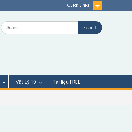
Quick Links
Search
for:
Vật Lý 10
Tài liệu FREE