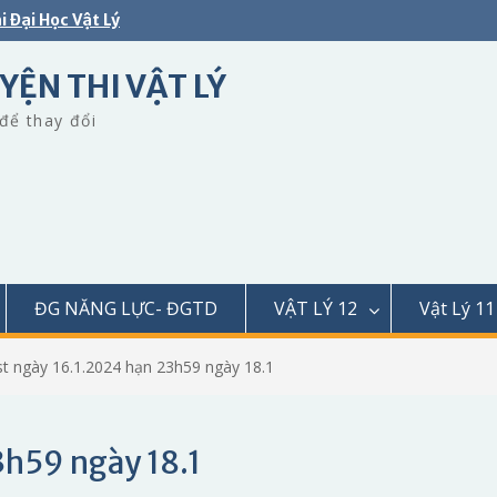
i Đại Học Vật Lý
YỆN THI VẬT LÝ
để thay đổi
ĐG NĂNG LỰC- ĐGTD
VẬT LÝ 12
Vật Lý 11
t ngày 16.1.2024 hạn 23h59 ngày 18.1
3h59 ngày 18.1