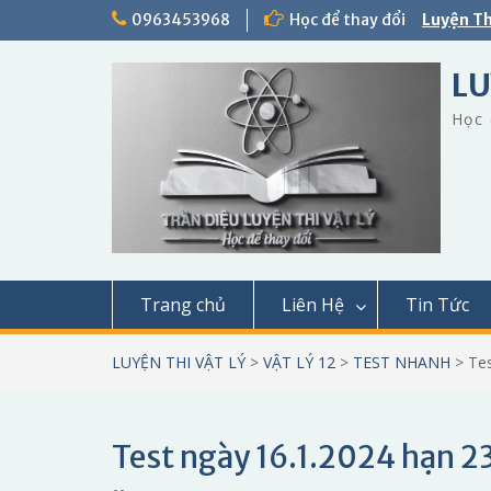
Skip
0963453968
Học để thay đổi
Luyện Th
to
content
LU
Học 
Trang chủ
Liên Hệ
Tin Tức
LUYỆN THI VẬT LÝ
>
VẬT LÝ 12
>
TEST NHANH
>
Tes
Test ngày 16.1.2024 hạn 2