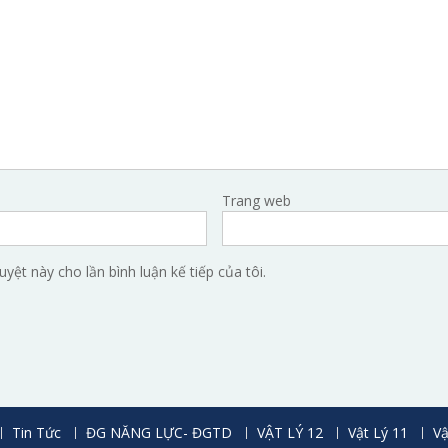
Trang web
uyệt này cho lần bình luận kế tiếp của tôi.
Tin Tức
ĐG NĂNG LỰC- ĐGTD
VẬT LÝ 12
Vật Lý 11
Vậ