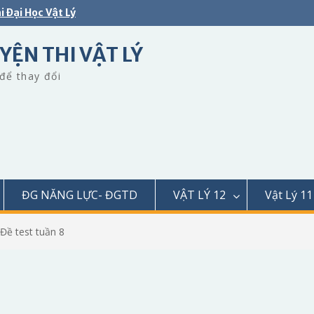
i Đại Học Vật Lý
YỆN THI VẬT LÝ
để thay đổi
ĐG NĂNG LỰC- ĐGTD
VẬT LÝ 12
Vật Lý 11
 Đề test tuần 8