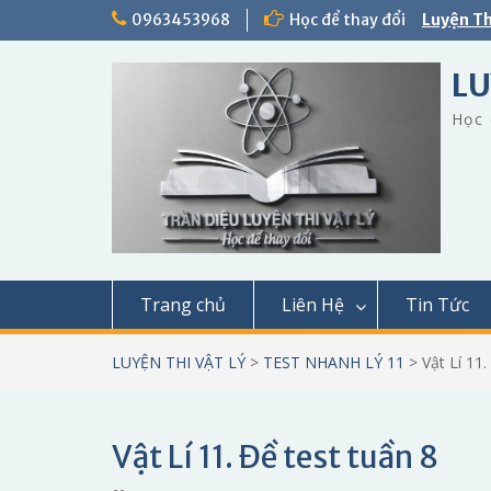
Skip
0963453968
Học để thay đổi
Luyện Th
to
content
LU
Học 
Trang chủ
Liên Hệ
Tin Tức
LUYỆN THI VẬT LÝ
>
TEST NHANH LÝ 11
>
Vật Lí 11.
Vật Lí 11. Đề test tuần 8