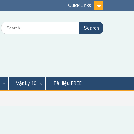
Quick Links
Search
for:
Vật Lý 10
Tài liệu FREE