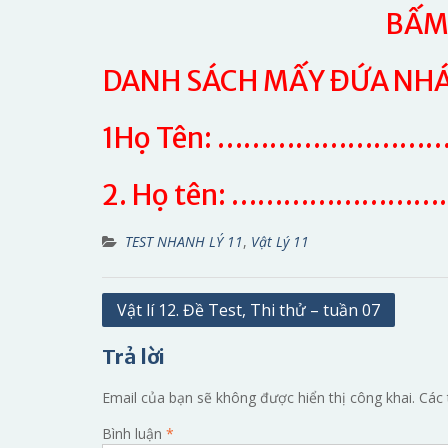
BẤM 
DANH SÁCH MẤY ĐỨA NHÁC:
1Họ Tên: ……………………
2. Họ tên: …………………
TEST NHANH LÝ 11
,
Vật Lý 11
Điều
Vật lí 12. Đề Test, Thi thử – tuần 07
hướng
Trả lời
bài
viết
Email của bạn sẽ không được hiển thị công khai.
Các 
Bình luận
*