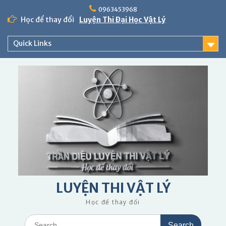
Skip
0963453968
to
Học để thay đổi
Luyện Thi Đại Học Vật Lý
content
Quick Links
LUYỆN THI VẬT LÝ
Học để thay đổi
Search