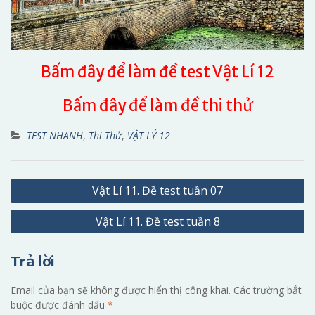
Bấm đây để làm đề test Vật Lí 12
Bấm đây để làm đề thi thử
TEST NHANH
,
Thi Thử
,
VẬT LÝ 12
Điều
Vật Lí 11. Đề test tuần 07
hướng
Vật Lí 11. Đề test tuần 8
bài
viết
Trả lời
Email của bạn sẽ không được hiển thị công khai.
Các trường bắt
buộc được đánh dấu
*